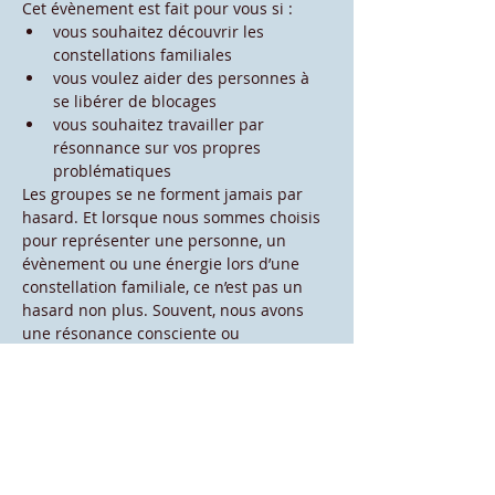
Cet évènement est fait pour vous si :
vous souhaitez découvrir les 
constellations familiales
vous voulez aider des personnes à 
se libérer de blocages
vous souhaitez travailler par 
résonnance sur vos propres 
problématiques
Les groupes se ne forment jamais par 
hasard. Et lorsque nous sommes choisis 
pour représenter une personne, un 
évènement ou une énergie lors d’une 
constellation familiale, ce n’est pas un 
hasard non plus. Souvent, nous avons 
une résonance consciente ou 
inconsciente avec ce que nous 
représentons, ou avec la thématique de 
la constellation.
Cela est donc une énorme richesse, car 
souvent, nous profitons en tant que 
représentant(e) de prises de conscience, 