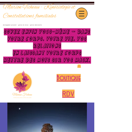
Marion Ficheau - Kinésiologie et
Constellations familiales
développement personnel - gestion de stress - gestion émotionnelle
Soyez enfin vous-même —
dans
votre corps, votre vie, vos
relations
EN LAISSANT VOTRE CORPS
METTRE DES MOTS SUR VOS MAUX.
Boutique
RDV