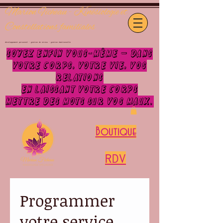
Marion Ficheau - Kinésiologie et
Constellations familiales
développement personnel - gestion de stress - gestion émotionnelle
Soyez enfin vous-même —
dans
votre corps, votre vie, vos
relations
EN LAISSANT VOTRE CORPS
METTRE DES MOTS SUR VOS MAUX.
Boutique
RDV
Programmer
votre service